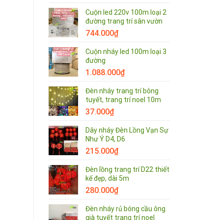
Cuộn led 220v 100m loại 2
đường trang trí sân vườn
744.000
₫
Cuộn nháy led 100m loại 3
đường
1.088.000
₫
Đèn nháy trang trí bông
tuyết, trang trí noel 10m
37.000
₫
Dây nháy Đèn Lồng Vạn Sự
Như Ý D4, D6
215.000
₫
Đèn lồng trang trí D22 thiết
kế đẹp, dài 5m
280.000
₫
Đèn nháy rủ bóng cầu ông
già tuyết trang trí noel