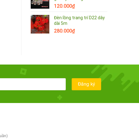
120.000
₫
Đèn lồng trang trí D22 dây
dài 5m
280.000
₫
tuần)