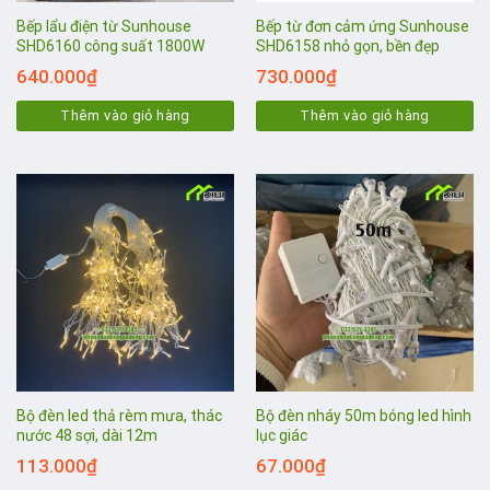
Bếp lẩu điện từ Sunhouse
Bếp từ đơn cảm ứng Sunhouse
SHD6160 công suất 1800W
SHD6158 nhỏ gọn, bền đẹp
640.000
₫
730.000
₫
Thêm vào giỏ hàng
Thêm vào giỏ hàng
Bộ đèn led thả rèm mưa, thác
Bộ đèn nháy 50m bóng led hình
nước 48 sợi, dài 12m
lục giác
113.000
₫
67.000
₫