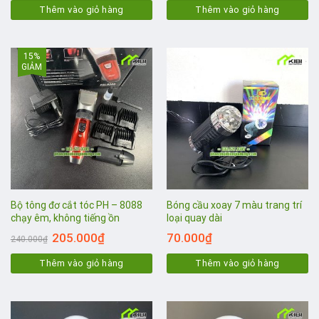
Thêm vào giỏ hàng
Thêm vào giỏ hàng
15%
GIẢM
Bộ tông đơ cắt tóc PH – 8088
Bóng cầu xoay 7 màu trang trí
chạy êm, không tiếng ồn
loại quay dài
205.000
₫
70.000
₫
240.000
₫
Thêm vào giỏ hàng
Thêm vào giỏ hàng