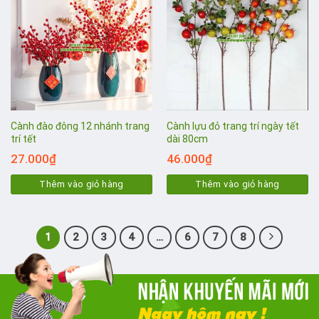
Cành đào đông 12 nhánh trang
Cành lựu đỏ trang trí ngày tết
trí tết
dài 80cm
27.000
₫
46.000
₫
Thêm vào giỏ hàng
Thêm vào giỏ hàng
1
2
3
4
…
6
7
8