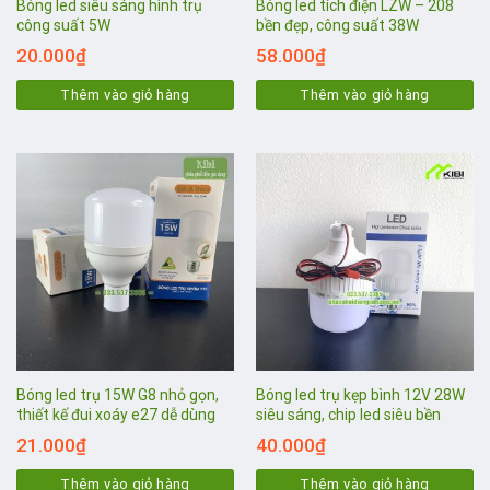
Bóng led siêu sáng hình trụ
Bóng led tích điện LZW – 208
công suất 5W
bền đẹp, công suất 38W
20.000
₫
58.000
₫
Thêm vào giỏ hàng
Thêm vào giỏ hàng
Bóng led trụ 15W G8 nhỏ gọn,
Bóng led trụ kẹp bình 12V 28W
thiết kế đui xoáy e27 dễ dùng
siêu sáng, chip led siêu bền
21.000
₫
40.000
₫
Thêm vào giỏ hàng
Thêm vào giỏ hàng