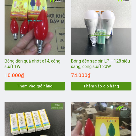
Bóng đèn quả nhót e14, công
Bóng đèn sạc pin LP – 128 siêu
suất 1W
sáng, công suất 20W
10.000
₫
74.000
₫
Thêm vào giỏ hàng
Thêm vào giỏ hàng