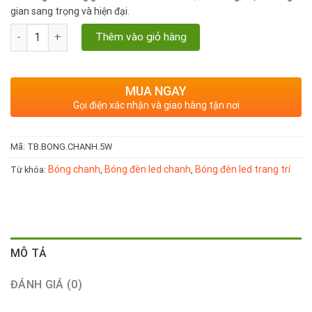
gian sang trọng và hiện đại.
Bóng chanh công suất 5W, sáng trắng, siêu bền số lượng
Thêm vào giỏ hàng
MUA NGAY
Gọi điện xác nhận và giao hàng tận nơi
Mã:
TB.BONG.CHANH.5W
Bóng chanh
Bóng đèn led chanh
Bóng đèn led trang trí
Từ khóa:
,
,
MÔ TẢ
ĐÁNH GIÁ (0)