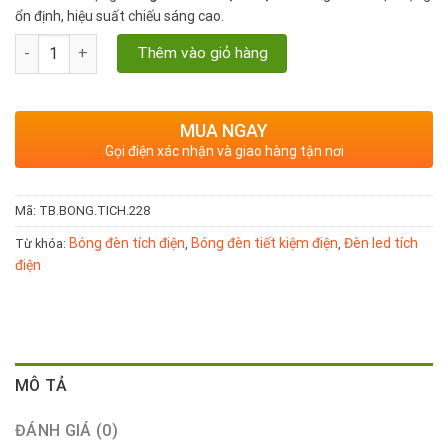
ổn định, hiệu suất chiếu sáng cao.
Bóng đèn tích điện LZW - 228 công suất 95W, chip led cao cấp s
Thêm vào giỏ hàng
MUA NGAY
Gọi điện xác nhận và giao hàng tận nơi
Mã:
TB.BONG.TICH.228
Bóng đèn tích điện
Bóng đèn tiết kiệm điện
Đèn led tích
Từ khóa:
,
,
điện
MÔ TẢ
ĐÁNH GIÁ (0)