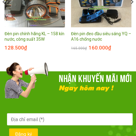
Đèn pin chính hãng KL – 158 kín
Đèn pin đeo đầu siêu sáng YQ –
nước, công suất 35W
A16 chống nước
128.500
₫
160.000
₫
165.000
₫