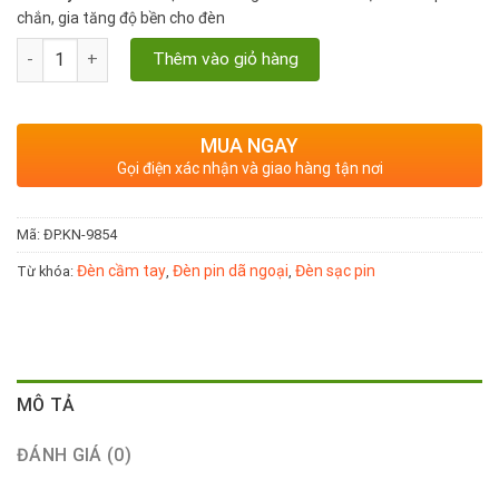
chắn, gia tăng độ bền cho đèn
Đèn pin dã ngoại KN - 9854 có tay cầm, tổng công suất 27W số 
Thêm vào giỏ hàng
MUA NGAY
Gọi điện xác nhận và giao hàng tận nơi
Mã:
ĐP.KN-9854
Đèn cầm tay
Đèn pin dã ngoại
Đèn sạc pin
Từ khóa:
,
,
MÔ TẢ
ĐÁNH GIÁ (0)