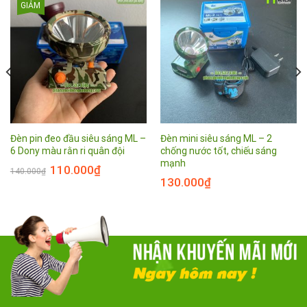
GIẢM
Đèn pin đeo đầu siêu sáng ML –
Đèn mini siêu sáng ML – 2
6 Dony màu rằn ri quân đội
chống nước tốt, chiếu sáng
mạnh
110.000
₫
140.000
₫
130.000
₫