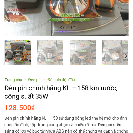
Trang chủ
/
Đèn pin
/
Đèn pin đội đầu
Đèn pin chính hãng KL – 158 kín nước,
công suất 35W
128.500
₫
Đèn pin chính hãng
KL – 158 sử dụng bóng led thế hệ mới cho ánh
sáng ổn định, tập trung,cùng phạm vi chiếu rất xa.
Đèn pin siêu
sáng
có lớp vỏ bọc từ nhựa ABS nên có thể chống va đập và chống