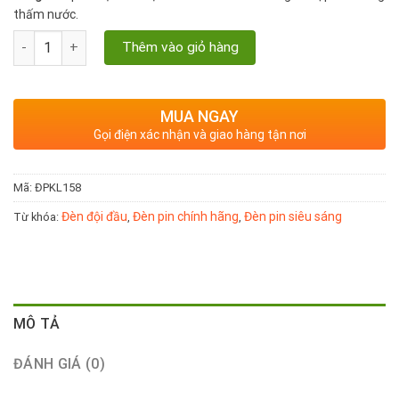
thấm nước.
Đèn pin chính hãng KL - 158 kín nước, công suất 35W số lượng
Thêm vào giỏ hàng
MUA NGAY
Gọi điện xác nhận và giao hàng tận nơi
Mã:
ĐPKL158
Đèn đội đầu
Đèn pin chính hãng
Đèn pin siêu sáng
Từ khóa:
,
,
MÔ TẢ
ĐÁNH GIÁ (0)