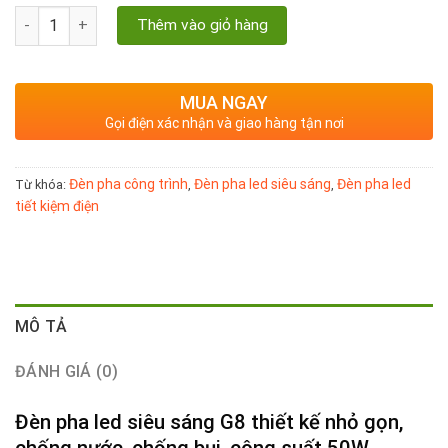
Đèn pha led siêu sáng G8 công suất 50W số lượng
Thêm vào giỏ hàng
MUA NGAY
Gọi điện xác nhận và giao hàng tận nơi
Đèn pha công trình
Đèn pha led siêu sáng
Đèn pha led
Từ khóa:
,
,
tiết kiệm điện
MÔ TẢ
ĐÁNH GIÁ (0)
Đèn pha led siêu sáng
G8 thiết kế nhỏ gọn,
chống nước, chống bụi, công suất 50W