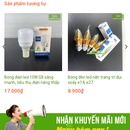
Sản phẩm tương tự
Bóng điện led 10W G8 sáng
Bóng đèn led nến trang trí đui
mạnh, tiêu thụ điện năng thấp
xoáy e14, e27
17.000
₫
8.900
₫