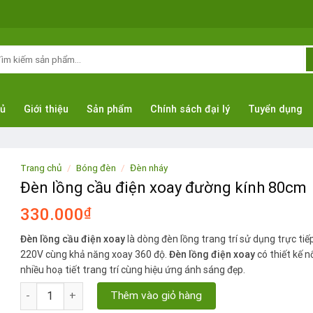
m
ếm:
hủ
Giới thiệu
Sản phẩm
Chính sách đại lý
Tuyển dụng
Trang chủ
/
Bóng đèn
/
Đèn nháy
Đèn lồng cầu điện xoay đường kính 80cm
330.000
₫
Đèn lồng cầu điện xoay
là dòng đèn lồng trang trí sử dụng trực tiế
220V cùng khả năng xoay 360 độ.
Đèn lồng điện xoay
có thiết kế nổ
nhiều hoạ tiết trang trí cùng hiệu ứng ánh sáng đẹp.
Đèn lồng cầu điện xoay đường kính 80cm số lượng
Thêm vào giỏ hàng