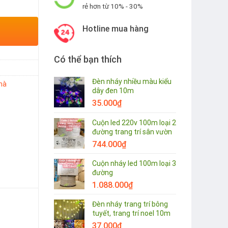
rẻ hơn từ 10% - 30%
Hotline mua hàng
Có thể bạn thích
Đèn nháy nhiều màu kiểu
nhà
dây đen 10m
35.000
₫
Cuộn led 220v 100m loại 2
đường trang trí sân vườn
744.000
₫
Cuộn nháy led 100m loại 3
đường
1.088.000
₫
Đèn nháy trang trí bông
tuyết, trang trí noel 10m
37.000
₫