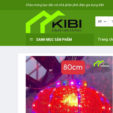
Skip
Chào mừng bạn đến với nhà phân phối điện gia dụng KIBI
to
content
Tì
ki
DANH MỤC SẢN PHẨM
Trang c