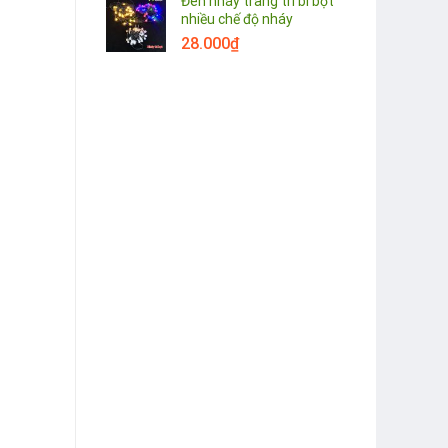
Đèn nháy trang trí bi bọt
nhiều chế độ nháy
28.000
₫