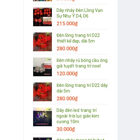
Dây nháy Đèn Lồng Vạn
Sự Như Ý D4, D6
215.000
₫
Đèn lồng trang trí D22
thiết kế đẹp, dài 5m
280.000
₫
Đèn nháy rủ bóng cầu ông
già tuyết trang trí noel
120.000
₫
Đèn lồng trang trí D22 dây
dài 5m
280.000
₫
Dây đèn led trang trí
ngoài trời lục giác kim
cương 10m
30.000
₫