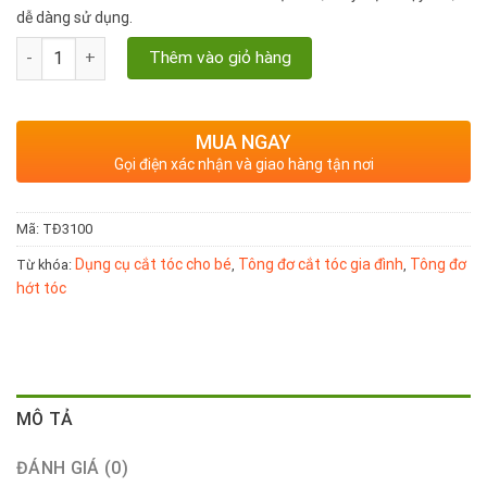
dễ dàng sử dụng.
Tông đơ hớt tóc RFCD - 3100 sử dụng pin sạc, công suất 15W số
Thêm vào giỏ hàng
MUA NGAY
Gọi điện xác nhận và giao hàng tận nơi
Mã:
TĐ3100
Dụng cụ cắt tóc cho bé
Tông đơ cắt tóc gia đình
Tông đơ
Từ khóa:
,
,
hớt tóc
MÔ TẢ
ĐÁNH GIÁ (0)