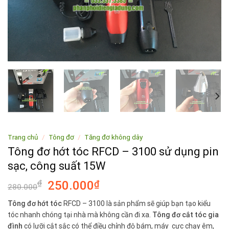
Trang chủ
/
Tông đơ
/
Tăng đơ không dây
Tông đơ hớt tóc RFCD – 3100 sử dụng pin
sạc, công suất 15W
₫
250.000
₫
280.000
Tông đơ hớt tóc
RFCD – 3100 là sản phẩm sẽ giúp bạn tạo kiểu
tóc nhanh chóng tại nhà mà không cần đi xa.
Tông đơ cắt tóc gia
đình
có lưỡi cắt sắc có thể điều chỉnh độ bám, máy cực chạy êm,