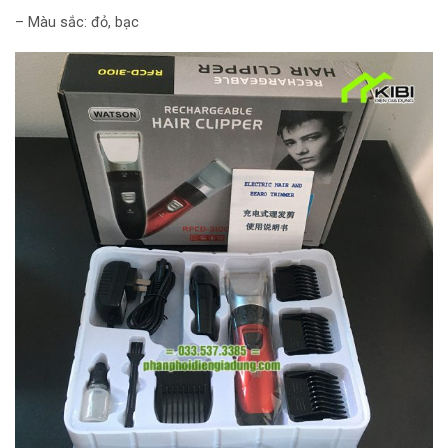
– Màu sắc: đỏ, bạc