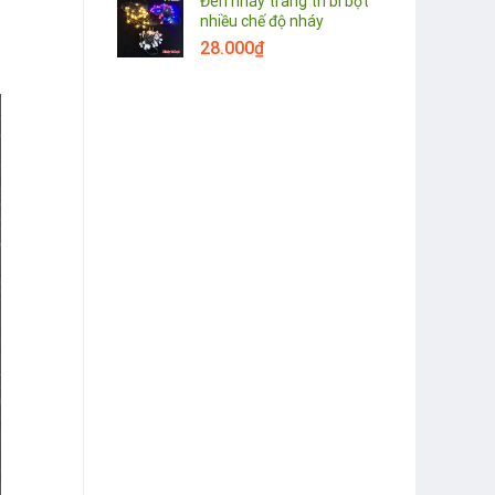
Đèn nháy trang trí bi bọt
nhiều chế độ nháy
28.000
₫