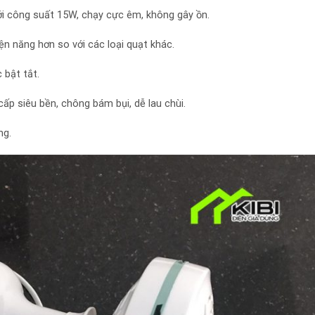
i công suất 15W, chạy cực êm, không gây ồn.
ện năng hơn so với các loại quạt khác.
 bật tắt.
p siêu bền, chông bám bụi, dễ lau chùi.
ng.