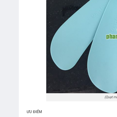
(Quạt mà
ƯU ĐIỂM