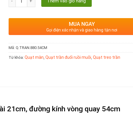
Thêm vào giỏ hàng
MUA NGAY
Gọi điện xác nhận và giao hàng tận nơi
Mã:
Q.TRAN.880.54CM
Quạt màn
Quạt trần đuổi ruồi muỗi
Quạt treo trần
Từ khóa:
,
,
ài 21cm, đường kính vòng quay 54cm