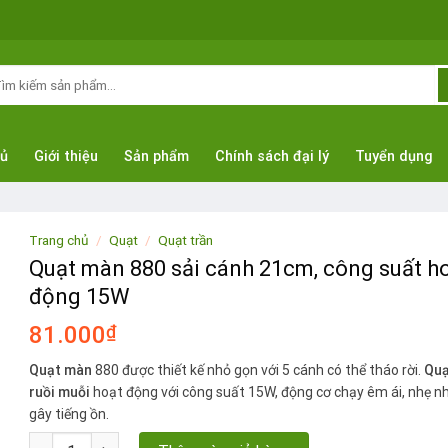
m
ếm:
hủ
Giới thiệu
Sản phẩm
Chính sách đại lý
Tuyển dụng
Trang chủ
/
Quạt
/
Quạt trần
Quạt màn 880 sải cánh 21cm, công suất h
động 15W
81.000
₫
Quạt màn
880 được thiết kế nhỏ gọn với 5 cánh có thể tháo rời.
Quạ
ruồi muỗi
hoạt động với công suất 15W, động cơ chạy êm ái, nhẹ n
gây tiếng ồn.
Quạt màn 880 sải cánh 21cm, công suất hoạt động 15W số lư