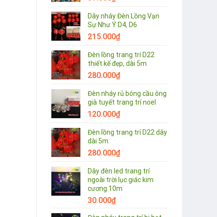
Dây nháy Đèn Lồng Vạn
Sự Như Ý D4, D6
215.000
₫
Đèn lồng trang trí D22
thiết kế đẹp, dài 5m
280.000
₫
Đèn nháy rủ bóng cầu ông
già tuyết trang trí noel
120.000
₫
Đèn lồng trang trí D22 dây
dài 5m
280.000
₫
Dây đèn led trang trí
ngoài trời lục giác kim
cương 10m
30.000
₫