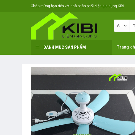
Skip
Chào mừng bạn đến với nhà phân phối điện gia dụng KIBI
to
content
Tì
ki
DANH MỤC SẢN PHẨM
Trang c