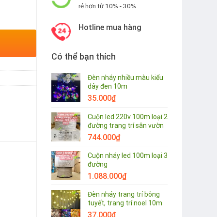
rẻ hơn từ 10% - 30%
Hotline mua hàng
Có thể bạn thích
Đèn nháy nhiều màu kiểu
dây đen 10m
35.000
₫
Cuộn led 220v 100m loại 2
đường trang trí sân vườn
744.000
₫
Cuộn nháy led 100m loại 3
đường
1.088.000
₫
Đèn nháy trang trí bông
tuyết, trang trí noel 10m
37.000
₫