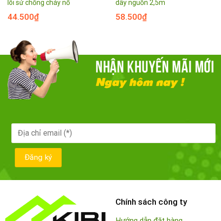
lõi sứ chống cháy nổ
dây nguồn 2,5m
44.500
₫
58.500
₫
Chính sách công ty
Hướng dẫn đặt hàng