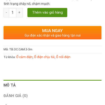
tình trạng cháy nổ, chậm mạch.
Ổ cắm điện Hinoki có dây, 3 chấu cắm, công suất 6000W số lượn
Thêm vào giỏ hàng
MUA NGAY
Gọi điện xác nhận và giao hàng tận nơi
Mã:
TB.OC.CAM.3-3m
Ổ cắm điện
Ổ điện chịu tải
Ổ nối điện
Từ khóa:
,
,
MÔ TẢ
ĐÁNH GIÁ (0)